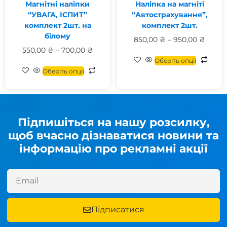
Магнітні наліпки
Наліпка на магніті
“УВАГА, ІСПИТ”
“Автострахування”,
комплект 2шт. на
комплект 2шт.
білому
850,00
₴
–
950,00
₴
550,00
₴
–
700,00
₴
Оберіть опції
Оберіть опції
Підпишіться на нашу розсилку,
щоб вчасно дізнаватися новини та
інформацію про рекламні акції
Підписатися