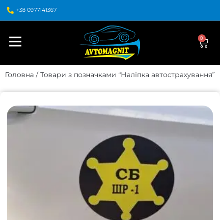
+38 0977141367
0
Головна
/ Товари з позначками “Наліпка автострахування”