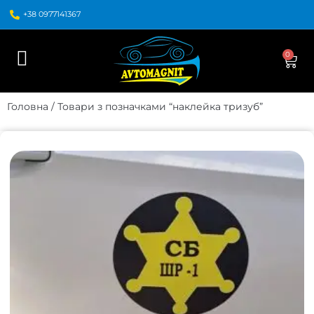
+38 0977141367
0
Головна
/ Товари з позначками “наклейка тризуб”