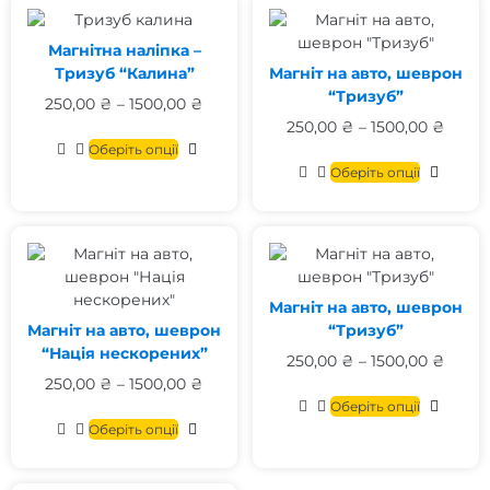
Магнітна наліпка –
Тризуб “Калина”
Магніт на авто, шеврон
“Тризуб”
250,00
₴
–
1500,00
₴
250,00
₴
–
1500,00
₴
Оберіть опції
Оберіть опції
Магніт на авто, шеврон
Магніт на авто, шеврон
“Тризуб”
“Нація нескорених”
250,00
₴
–
1500,00
₴
250,00
₴
–
1500,00
₴
Оберіть опції
Оберіть опції