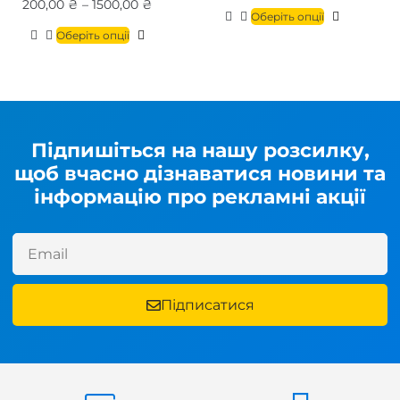
200,00
₴
–
1500,00
₴
Оберіть опції
Оберіть опції
Підпишіться на нашу розсилку,
щоб вчасно дізнаватися новини та
інформацію про рекламні акції
Підписатися