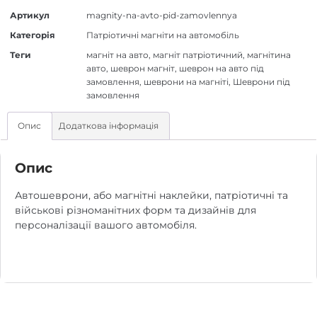
Артикул
magnity-na-avto-pid-zamovlennya
Категорія
Патріотичні магніти на автомобіль
Теги
магніт на авто
,
магніт патріотичний
,
магнітина
авто
,
шеврон магніт
,
шеврон на авто під
замовлення
,
шеврони на магніті
,
Шеврони під
замовлення
Опис
Додаткова інформація
Опис
Автошеврони, або магнітні наклейки, патріотичні та
військові різноманітних форм та дизайнів для
персоналізації вашого автомобіля.