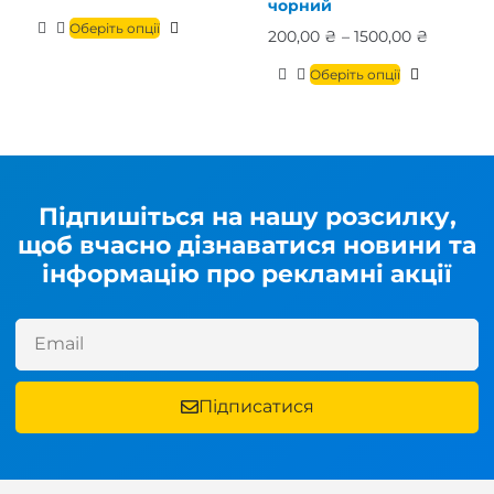
чорний
Оберіть опції
200,00
₴
–
1500,00
₴
Оберіть опції
Підпишіться на нашу розсилку,
щоб вчасно дізнаватися новини та
інформацію про рекламні акції
Підписатися