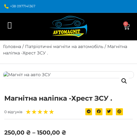
+38 0977141367
0
Головна
/
Патріотичні магніти на автомобіль
/ Магнітна
наліпка -Хрест ЗСУ .
Магнітна наліпка -Хрест ЗСУ .
★
★
★
★
★
0 відгуків
250,00
₴
–
1500,00
₴