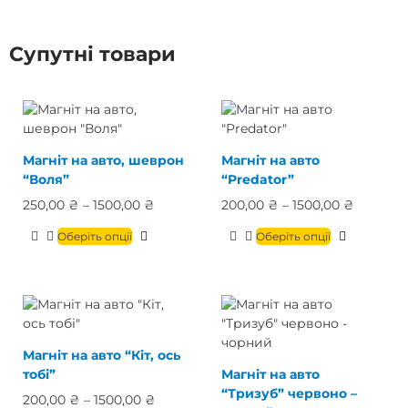
Супутні товари
Магніт на авто, шеврон
Магніт на авто
“Воля”
“Predator”
250,00
₴
–
1500,00
₴
200,00
₴
–
1500,00
₴
Оберіть опції
Оберіть опції
Магніт на авто “Кіт, ось
тобі”
Магніт на авто
“Тризуб” червоно –
200,00
₴
–
1500,00
₴