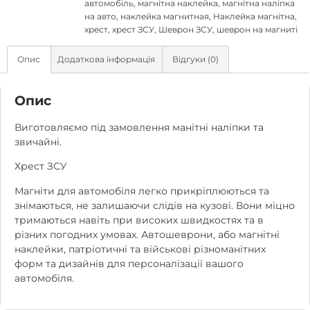
автомобіль
,
магнітна наклейка
,
магнітна наліпка
на авто
,
наклейка магнитная
,
Наклейка магнітна
,
хрест
,
хрест ЗСУ
,
Шеврон ЗСУ
,
шеврон на магниті
Опис
Додаткова інформація
Відгуки (0)
Опис
Виготовляємо під замовлення манітні наліпки та
звичайні.
Хрест ЗСУ
Магніти для автомобіля легко прикріплюються та
знімаються, не залишаючи слідів на кузові. Вони міцно
тримаються навіть при високих швидкостях та в
різних погодних умовах. Автошеврони, або магнітні
наклейки, патріотичні та військові різноманітних
форм та дизайнів для персоналізації вашого
автомобіля.