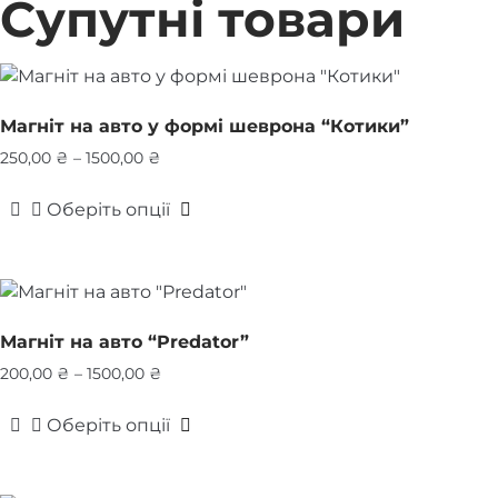
Супутні товари
Магніт на авто у формі шеврона “Котики”
Price
250,00
₴
–
1500,00
₴
range:
Оберіть опції
250,00 ₴
Цей
through
товар
1500,00 ₴
має
кілька
варіантів.
Магніт на авто “Predator”
Параметри
Price
200,00
₴
–
1500,00
₴
можна
range:
вибрати
Оберіть опції
200,00 ₴
на
Цей
through
сторінці
товар
1500,00 ₴