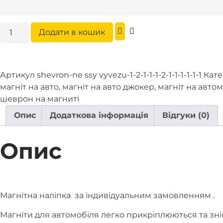
Магнітна
Додати в кошик
наліпка
-
Не
Артикул
shevron-ne ssy vyvezu-1-2-1-1-1-2-1-1-1-1-1-1
Кате
сси
магніт на авто
,
магніт на авто джокер
,
магніт на авто
вивезу!
шеврон на магниті
кількість
Опис
Додаткова інформація
Відгуки (0)
Опис
Магнітна наліпка за індивідуальним замовленням .
Магніти для автомобіля легко прикріплюються та зні