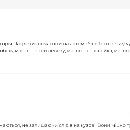
горія
Патріотичні магніти на автомобіль
Теги
ne ssy v
мобіль
,
магніт не сси вевезу
,
магнітна наклейка
,
магніт
маються, не залишаючи слідів на кузові. Вони міцно 