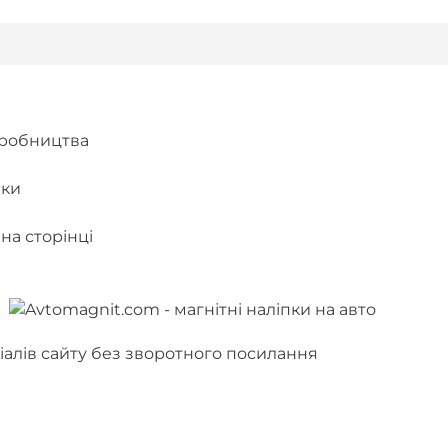
иробництва
вки
на сторінці
іалів сайту без зворотного посилання