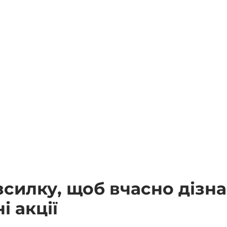
зсилку, щоб вчасно дізн
 акції