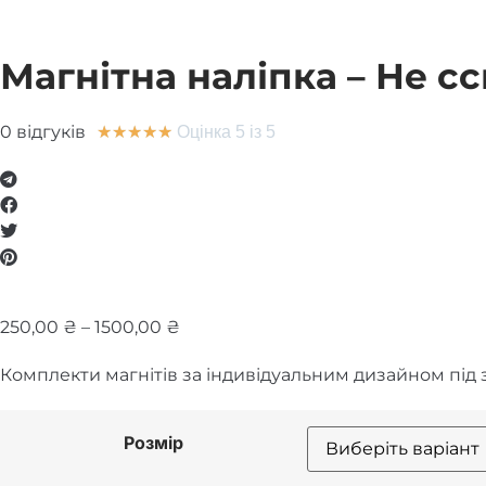
Магнітна наліпка – Не сс
0 відгуків
★
★
★
★
★
Оцінка 5 із 5
Price
250,00
₴
–
1500,00
₴
range:
Комплекти магнітів за індивідуальним дизайном під 
250,00 ₴
through
1500,00 ₴
Розмір