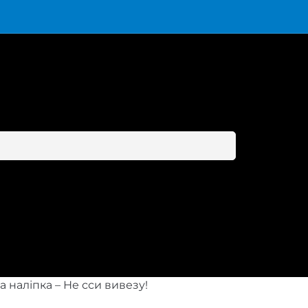
а наліпка – Не сси вивезу!