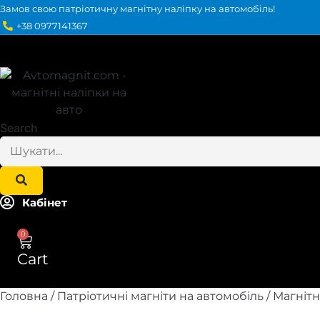
Перейти
Замов свою патріотичну магнітну наліпку на автомобіль!
до
+38 0977141367
вмісту
Search
Кабінет
0
Cart
Головна
/
Патріотичні магніти на автомобіль
/ Магнітн