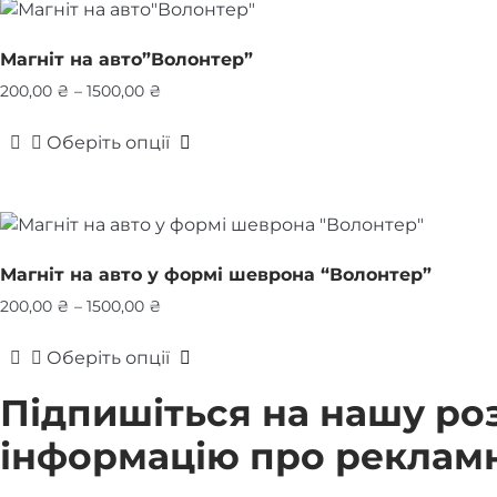
товару
має
кілька
варіантів.
Магніт на авто”Волонтер”
Параметри
Price
200,00
₴
–
1500,00
₴
можна
range:
вибрати
Оберіть опції
200,00 ₴
на
Цей
through
сторінці
товар
1500,00 ₴
товару
має
кілька
варіантів.
Магніт на авто у формі шеврона “Волонтер”
Параметри
Price
200,00
₴
–
1500,00
₴
можна
range:
вибрати
Оберіть опції
200,00 ₴
на
Цей
through
Підпишіться на нашу ро
сторінці
товар
1500,00 ₴
товару
має
інформацію про рекламні
кілька
варіантів.