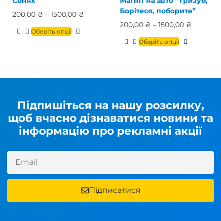
Сонях”
Магніт на авто “Тризуб,
Борітеся, поборите”
200,00
₴
–
1500,00
₴
200,00
₴
–
1500,00
₴
Оберіть опції
Оберіть опції
Підпишіться на нашу розсилку,
щоб вчасно дізнаватися новини та
інформацію про рекламні акції
Підписатися