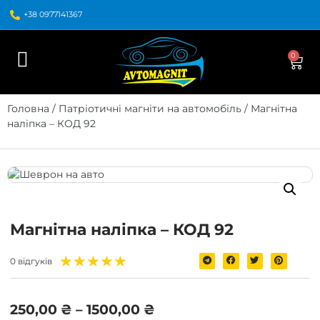
+38 0977141367
0
Головна
/
Патріотичні магніти на автомобіль
/ Магнітна
наліпка – КОД 92
Магнітна наліпка – КОД 92
★
★
★
★
★
0 відгуків
250,00
₴
–
1500,00
₴