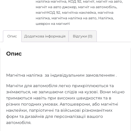
наліпка магнітна
,
КОД 92
,
магніт
,
магніт на авто
,
магніт на авто джокер
,
магніт на автомобіль
,
магнітКОД 92
,
магнітна наклейка
,
магнітна
наліпка
,
магнітна наліпка на авто
,
Наліпка
,
шеврон на магниті
Опис
Додаткова інформація
Відгуки (0)
Опис
Магнітна наліпка за індивідуальним замовленням .
Магніти для автомобіля легко прикріплюються та
знімаються, не залишаючи слідів на кузові. Вони міцно
тримаються навіть при високих швидкостях та в
різних погодних умовах. Автошеврони, або магнітні
наклейки, патріотичні та військові різноманітних
форм та дизайнів для персоналізації вашого
автомобіля.