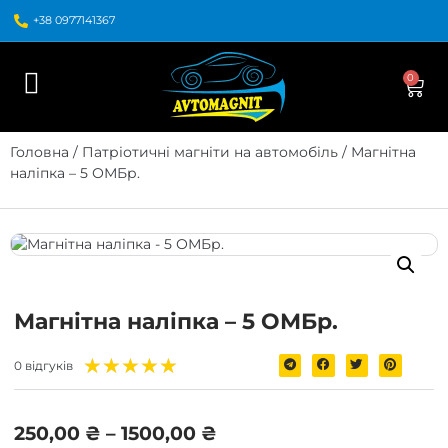
+38 0977141367
0
Головна
/
Патріотичні магніти на автомобіль
/ Магнітна
наліпка – 5 ОМБр.
Магнітна наліпка – 5 ОМБр.
★
★
★
★
★
0 відгуків
250,00
₴
–
1500,00
₴