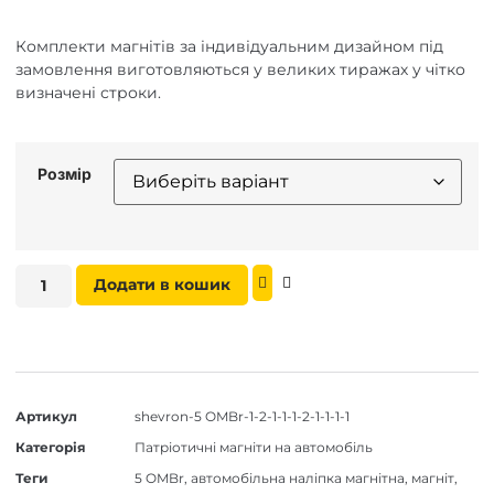
Комплекти магнітів за індивідуальним дизайном під
замовлення виготовляються у великих тиражах у чітко
визначені строки.
Розмір
Додати в кошик
Артикул
shevron-5 OMBr-1-2-1-1-1-2-1-1-1-1
Категорія
Патріотичні магніти на автомобіль
Теги
5 OMBr
,
автомобільна наліпка магнітна
,
магніт
,