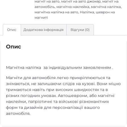
магніт на авто
,
магніт на авто джокер
,
магніт на
автомобіль
,
магнітна наклейка
,
магнітна наліпка
,
магнітна наліпка на авто
,
Наліпка
,
шеврон на
магниті
Опис
Додаткова інформація
Відгуки (0)
Опис
Магнітна наліпка за індивідуальним замовленням .
Магніти для автомобіля легко прикріплюються та
знімаються, не залишаючи слідів на кузові. Вони міцно
тримаються навіть при високих швидкостях та в
різних погодних умовах. Автошеврони, або магнітні
наклейки, патріотичні та військові різноманітних
форм та дизайнів для персоналізації вашого
автомобіля.