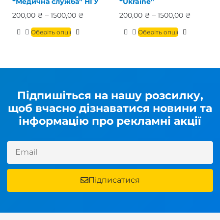
“Медична служба” НГУ
“Ukraine”
200,00
₴
–
1500,00
₴
200,00
₴
–
1500,00
₴
Оберіть опції
Оберіть опції
Підпишіться на нашу розсилку,
щоб вчасно дізнаватися новини та
інформацію про рекламні акції
Підписатися