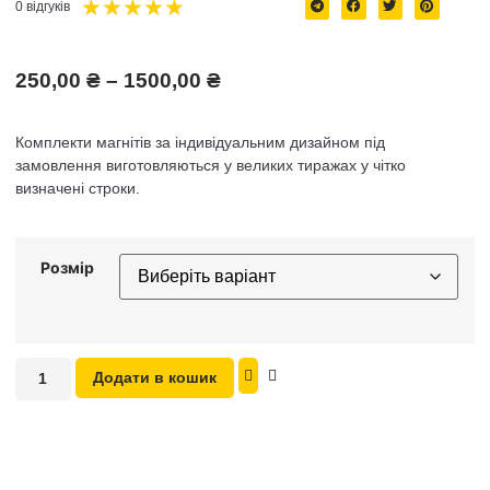
★
★
★
★
★
0 відгуків
250,00
₴
–
1500,00
₴
Комплекти магнітів за індивідуальним дизайном під
замовлення виготовляються у великих тиражах у чітко
визначені строки.
Розмір
Додати в кошик