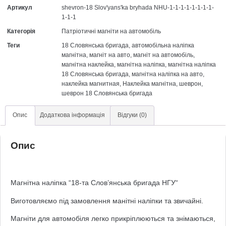
Артикул
shevron-18 Slov'yansʹka bryhada NHU-1-1-1-1-1-1-1-1-
1-1-1
Категорія
Патріотичні магніти на автомобіль
Теги
18 Словянська бригада
,
автомобільна наліпка
магнітна
,
магніт на авто
,
магніт на автомобіль
,
магнітна наклейка
,
магнітна наліпка
,
магнітна наліпка
18 Словянська бригада
,
магнітна наліпка на авто
,
наклейка магнитная
,
Наклейка магнітна
,
шеврон
,
шеврон 18 Словянська бригада
Опис
Додаткова інформація
Відгуки (0)
Опис
Магнітна наліпка “
18-та Слов’янська бригада НГУ
“
Виготовляємо під замовлення манітні наліпки та звичайні.
Магніти для автомобіля легко прикріплюються та знімаються,