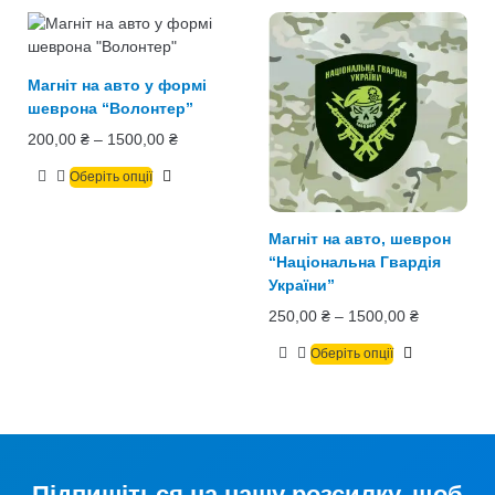
Магніт на авто у формі
шеврона “Волонтер”
200,00
₴
–
1500,00
₴
Оберіть опції
Магніт на авто, шеврон
“Національна Гвардія
України”
250,00
₴
–
1500,00
₴
Оберіть опції
Підпишіться на нашу розсилку, щоб