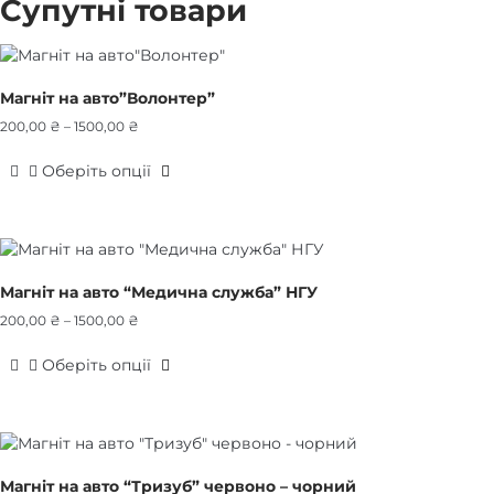
Супутні товари
Магніт на авто”Волонтер”
Price
200,00
₴
–
1500,00
₴
range:
Оберіть опції
200,00 ₴
Цей
through
товар
1500,00 ₴
має
кілька
варіантів.
Магніт на авто “Медична служба” НГУ
Параметри
Price
200,00
₴
–
1500,00
₴
можна
range:
вибрати
Оберіть опції
200,00 ₴
на
Цей
through
сторінці
товар
1500,00 ₴
товару
має
кілька
варіантів.
Магніт на авто “Тризуб” червоно – чорний