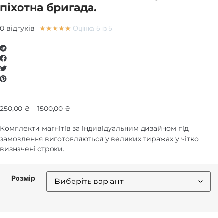
піхотна бригада.
0 відгуків
★
★
★
★
★
Оцінка 5 із 5
Price
250,00
₴
–
1500,00
₴
range:
Комплекти магнітів за індивідуальним дизайном під
250,00 ₴
замовлення виготовляються у великих тиражах у чітко
through
визначені строки.
1500,00 ₴
Розмір