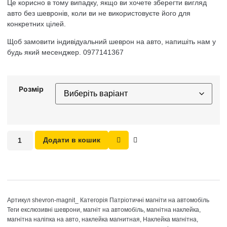
Це корисно в тому випадку, якщо ви хочете зберегти вигляд
авто без шевронів, коли ви не використовуєте його для
конкретних цілей.
Щоб замовити індивідуальний шеврон на авто, напишіть нам у
будь який месенджер. 0977141367
Розмір
Додати в кошик
Артикул
shevron-magnit_
Категорія
Патріотичні магніти на автомобіль
Теги
екслюзивні шеврони
,
магніт на автомобіль
,
магнітна наклейка
,
магнітна наліпка на авто
,
наклейка магнитная
,
Наклейка магнітна
,