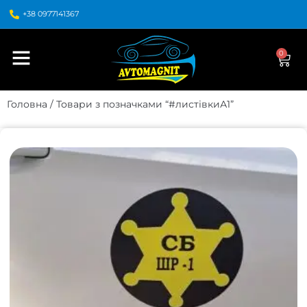
+38 0977141367
0
Головна
/ Товари з позначками “#листівкиА1”