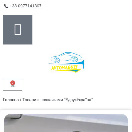
+38 0977141367
0
Головна
/ Товари з позначками “#друкУкраїна”